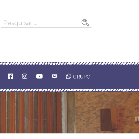
Pesquisar
por:
F
I
Y
E
GRUPO
A
N
O
M
C
S
U
A
E
T
T
I
B
A
U
L
O
G
B
O
R
E
K
A