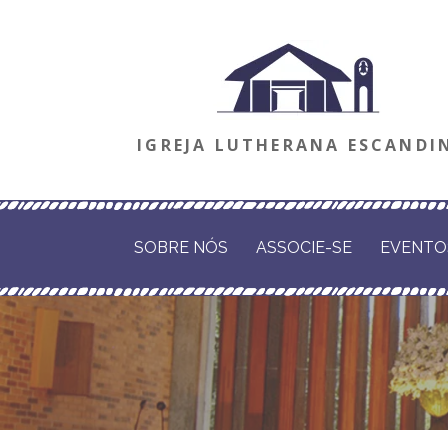
Ir
direto
para
o
IGREJA LUTHERANA ESCANDI
conteúdo
SOBRE NÓS
ASSOCIE-SE
EVENTO