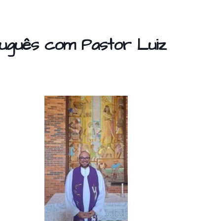
uguês com Pastor Luiz
S
h
ar
e