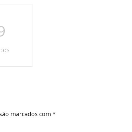
8
NDOS
 são marcados com
*