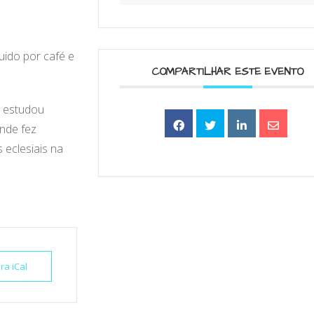
ido por café e
COMPARTILHAR ESTE EVENTO
, estudou
nde fez
eclesiais na
ra iCal