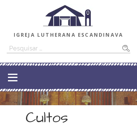
Ir
direto
para
o
conteúdo
IGREJA LUTHERANA ESCANDINAVA
Pesquisar
por:
Cultos