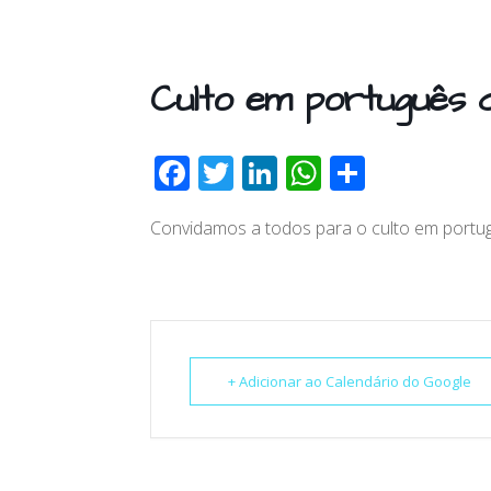
Culto em português 
F
T
Li
W
S
ac
w
n
h
h
Convidamos a todos para o culto em portu
e
itt
k
at
ar
b
er
e
s
e
o
dI
A
o
n
p
k
p
+ Adicionar ao Calendário do Google