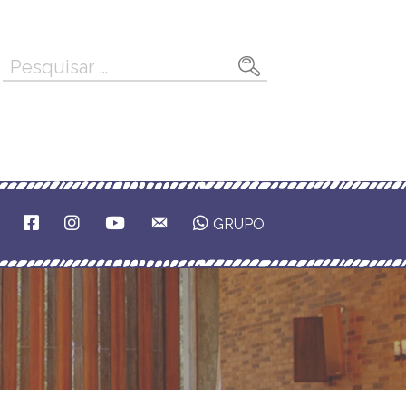
Pesquisar
por:
F
I
Y
E
GRUPO
A
N
O
M
C
S
U
A
E
T
T
I
B
A
U
L
O
G
B
O
R
E
K
A