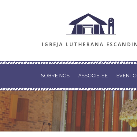
Ir
direto
para
o
IGREJA LUTHERANA ESCANDI
conteúdo
SOBRE NÓS
ASSOCIE-SE
EVENTO