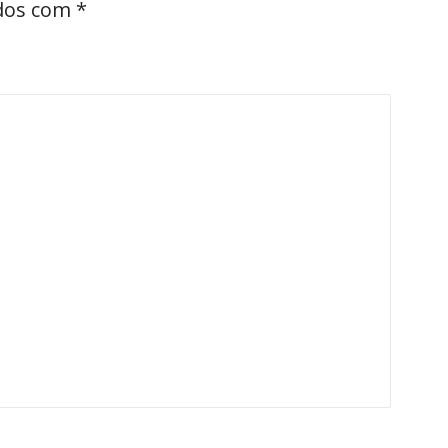
ados com
*