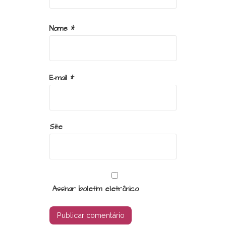
Nome
*
E-mail
*
Site
Assinar boletim eletrônico