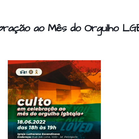
ebração ao Mês do Orgulho LG
S
h
ar
e