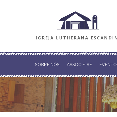
Ir
direto
para
o
IGREJA LUTHERANA ESCANDI
conteúdo
SOBRE NÓS
ASSOCIE-SE
EVENTO