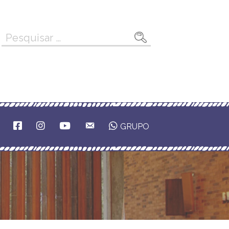
Pesquisar
por:
F
I
Y
E
GRUPO
A
N
O
M
C
S
U
A
E
T
T
I
B
A
U
L
O
G
B
O
R
E
K
A