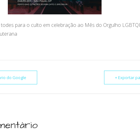
e todes para o culto em celebração ao Mês do Orgulho LGBTQ
Luterana
ário do Google
+ Exportar pa
mentário