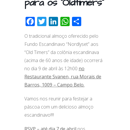
para os “Oldtimers”
F
T
Li
W
S
ac
w
n
h
h
O tradicional almoço oferecido pelo
e
itt
k
at
ar
Fundo Escandinavo “Nordlyset” aos
b
er
e
s
e
“Old Timers” da colônia escandinava
o
dI
A
(acima de 60 anos de idade) ocorrerá
o
n
p
no dia 9 de abril às 12h00
no
k
p
Restaurante Svanen, rua Morais de
Barros, 1009 – Campo Belo.
Vamos nos reunir para festejar a
páscoa com um delicioso almoço
escandinavo!!!!
RSVP – até dia 7 de abril
nos