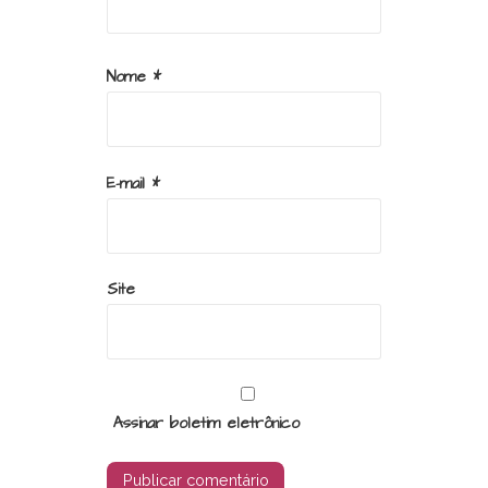
Nome
*
E-mail
*
Site
Assinar boletim eletrônico