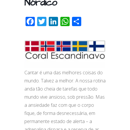
Nórdico
F
T
Li
W
S
ac
w
n
h
h
e
itt
k
at
ar
b
er
e
s
e
o
dI
A
o
n
p
Cantar é uma das melhores coisas do
k
p
mundo. Talvez a melhor. A nossa rotina
anda tão cheia de tarefas que todo
mundo vive ansioso, sob pressão. Mas
a ansiedade faz com que o corpo
fique, de forma desnecessária, em
permanente estado de alerta – a
adrenalina dispara e a reserva de ar