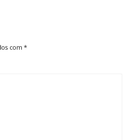
ados com
*