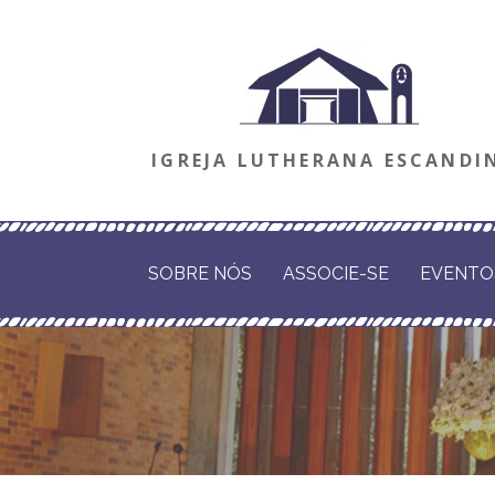
Ir
direto
para
o
IGREJA LUTHERANA ESCANDI
conteúdo
SOBRE NÓS
ASSOCIE-SE
EVENTO