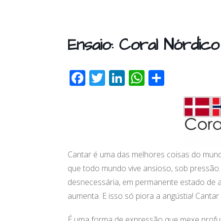
Ensaio: Coral Nórdico
F
T
Li
W
S
ac
w
n
h
h
e
itt
k
at
ar
b
er
e
s
e
o
dI
A
o
n
p
Cantar é uma das melhores coisas do mundo
k
p
que todo mundo vive ansioso, sob pressão.
desnecessária, em permanente estado de al
aumenta. E isso só piora a angústia! Cantar 
É uma forma de expressão que mexe profu