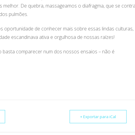
os melhor. De quebra, massageamos o diafragma, que se contra
r dos pulmões.
os oportunidade de conhecer mais sobre essas lindas culturas,
dade escandinava ativa e orgulhosa de nossas raízes!
vo basta comparecer num dos nossos ensaios – não é
+ Exportar para iCal