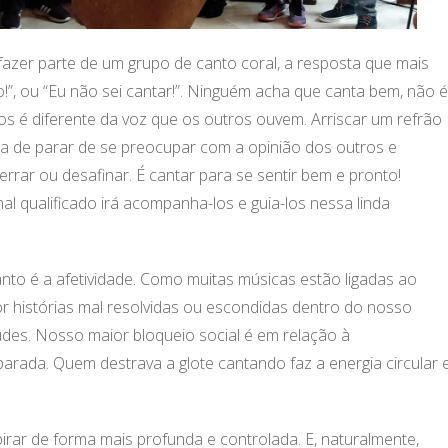
zer parte de um grupo de canto coral, a resposta que mais
!”, ou “Eu não sei cantar!”. Ninguém acha que canta bem, não é
s é diferente da voz que os outros ouvem. Arriscar um refrão
a de parar de se preocupar com a opinião dos outros e
rrar ou desafinar. É cantar para se sentir bem e pronto!
nal qualificado irá acompanha-los e guia-los nessa linda
nto é a afetividade. Como muitas músicas estão ligadas ao
or histórias mal resolvidas ou escondidas dentro do nosso
udes. Nosso maior bloqueio social é em relação à
parada. Quem destrava a glote cantando faz a energia circular 
ar de forma mais profunda e controlada. E, naturalmente,