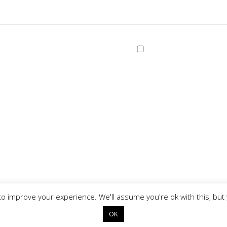
o improve your experience. We'll assume you're ok with this, but 
Copyright © 2026
OK