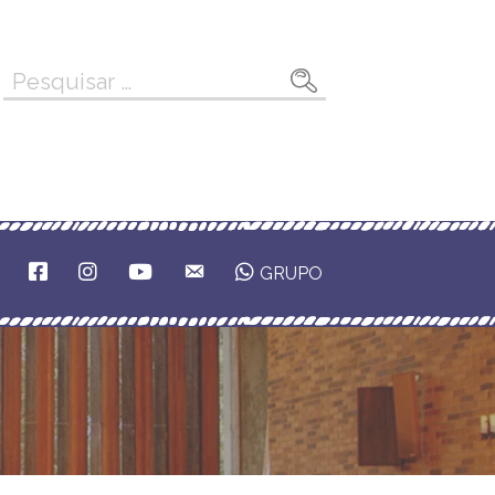
Pesquisar
por:
F
I
Y
E
GRUPO
A
N
O
M
C
S
U
A
E
T
T
I
B
A
U
L
O
G
B
O
R
E
K
A