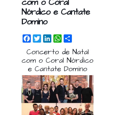
com o Coral
Nórdico e Cantate
Domino
F
T
Li
W
S
ac
w
n
h
h
Concerto de Natal
e
itt
k
at
ar
com o Coral Nórdico
b
er
e
s
e
e Cantate Domino
o
dI
A
o
n
p
k
p