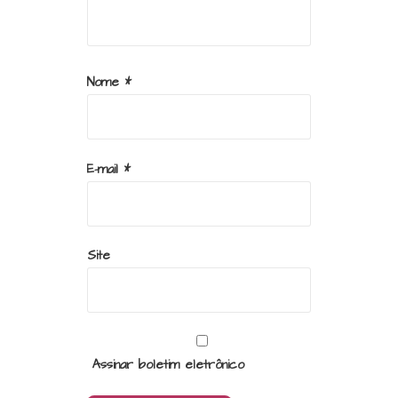
Nome
*
E-mail
*
Site
Assinar boletim eletrônico