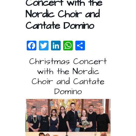
Concert with the
Nordic Choir and
Cantate Domino
F
T
Li
W
S
ac
w
n
h
h
Christmas Concert
e
itt
k
at
ar
with the Nordic
b
er
e
s
e
Choir and Cantate
o
dI
A
Domino
o
n
p
k
p