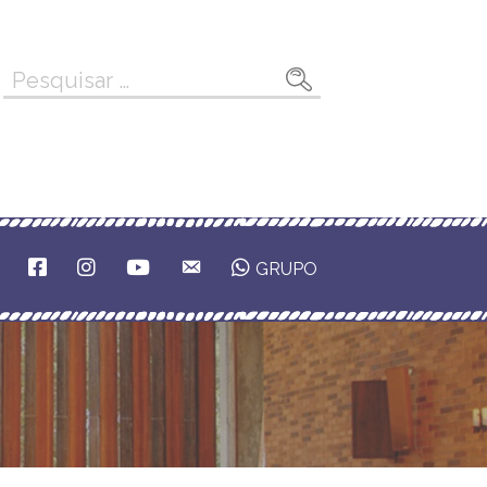
Pesquisar
por:
F
I
Y
E
GRUPO
A
N
O
M
C
S
U
A
E
T
T
I
B
A
U
L
O
G
B
O
R
E
K
A