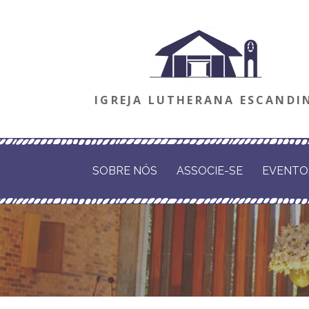
Ir
direto
para
o
IGREJA LUTHERANA ESCANDI
conteúdo
SOBRE NÓS
ASSOCIE-SE
EVENTO