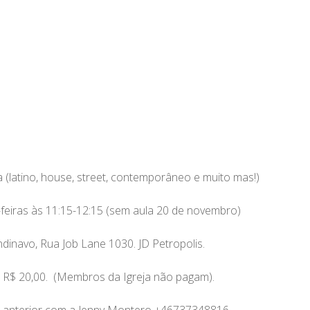
 (latino, house, street, contemporâneo e muito mas!)
feiras às 11:15-12:15 (sem aula 20 de novembro)
inavo, Rua Job Lane 1030. JD Petropolis.
 R$ 20,00. (Membros da Igreja não pagam).
a anterior com a Jenny Montero +46737348816.