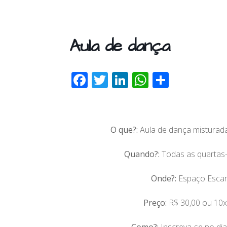
Aula de dança
F
T
Li
W
S
ac
w
n
h
h
e
itt
k
at
ar
b
er
e
s
e
O que?:
Aula de dança misturada
o
dI
A
Quando?:
Todas as quartas-
o
n
p
k
p
Onde?:
Espaço Escand
Pre
ç
o:
R$ 30,00 ou 10x
Como?:
Inscreva-se no di