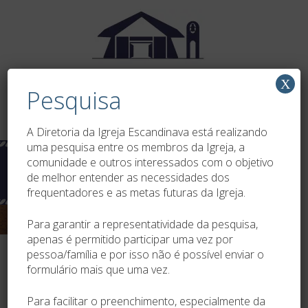
Ir
direto
para
o
conteúdo
IGREJA LUTHERANA ESCANDINAVA
X
Pesquisa
Pesquisar
por:
A Diretoria da Igreja Escandinava está realizando
uma pesquisa entre os membros da Igreja, a
comunidade e outros interessados com o objetivo
de melhor entender as necessidades dos
frequentadores e as metas futuras da Igreja.
Para garantir a representatividade da pesquisa,
apenas é permitido participar uma vez por
F
T
Li
W
S
pessoa/família e por isso não é possível enviar o
formulário mais que uma vez.
ac
w
n
h
h
e
itt
k
at
ar
Para facilitar o preenchimento, especialmente da